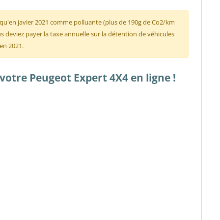
squ'en javier 2021 comme polluante (plus de 190g de Co2/km
 deviez payer la taxe annuelle sur la détention de véhicules
 en 2021.
votre Peugeot Expert 4X4 en ligne !