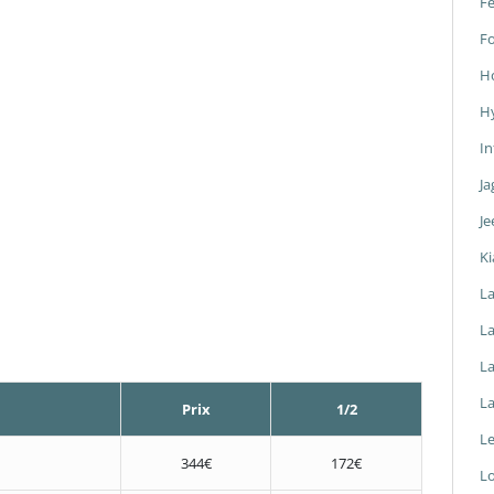
Fe
F
H
H
In
Ja
Je
Ki
L
La
L
L
Prix
1/2
L
344€
172€
L