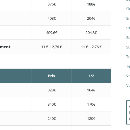
376€
188€
S
408€
204€
S
S
409.6€
204.8€
S
nement
11 € + 2,76 €
11 € + 2,76 €
Su
T
Te
Prix
1/2
V
V
328€
164€
340€
170€
240€
120€