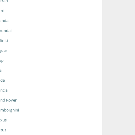
rrari
ord
onda
yundai
finiti
guar
ep
a
ada
ncia
and Rover
amborghini
exus
otus