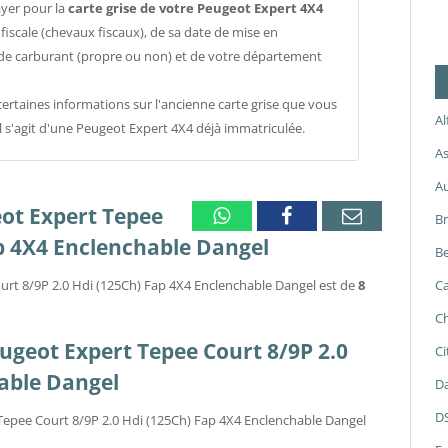
ayer pour la
carte grise de votre Peugeot Expert 4X4
iscale (chevaux fiscaux), de sa date de mise en
e de carburant (propre ou non) et de votre département
ertaines informations sur l'ancienne carte grise que vous
A
il s'agit d'une Peugeot Expert 4X4 déjà immatriculée.
As
A
eot Expert Tepee
Whatsapp
Facebook
Email
B
ap 4X4 Enclenchable Dangel
Be
urt 8/9P 2.0 Hdi (125Ch) Fap 4X4 Enclenchable Dangel est de
8
Ca
Ch
Peugeot Expert Tepee Court 8/9P 2.0
Ci
able Dangel
Da
D
Tepee Court 8/9P 2.0 Hdi (125Ch) Fap 4X4 Enclenchable Dangel