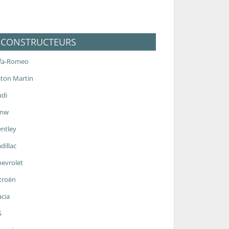
CONSTRUCTEURS
lfa-Romeo
ton Martin
udi
mw
ntley
dillac
evrolet
troën
cia
S