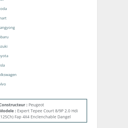
koda
mart
sangyong
ubaru
zuki
oyota
sla
olkswagen
olvo
Constructeur :
Peugeot
Modele :
Expert Tepee Court 8/9P 2.0 Hdi
(125Ch) Fap 4X4 Enclenchable Dangel