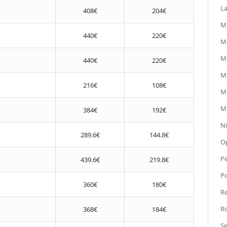
L
408€
204€
Ma
440€
220€
M
M
440€
220€
M
216€
108€
Mi
Mi
384€
192€
Ni
289.6€
144.8€
O
P
439.6€
219.8€
P
360€
180€
Re
Ro
368€
184€
Se