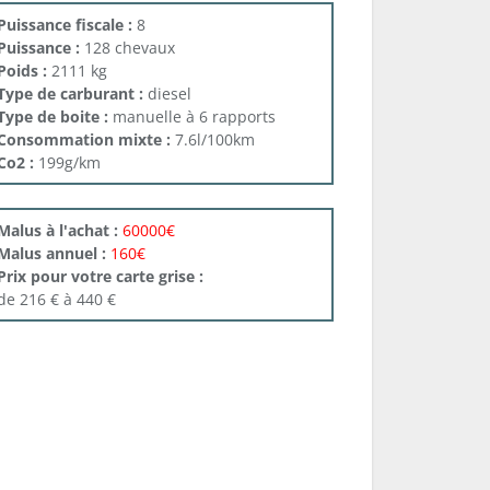
Puissance fiscale :
8
Puissance :
128 chevaux
Poids :
2111 kg
Type de carburant :
diesel
Type de boite :
manuelle à 6 rapports
Consommation mixte :
7.6l/100km
Co2 :
199g/km
Malus à l'achat :
60000€
Malus annuel :
160€
Prix pour votre carte grise :
de 216 € à 440 €