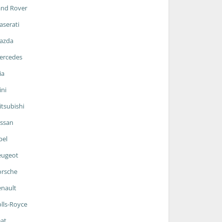
and Rover
serati
azda
ercedes
ia
ni
tsubishi
ssan
pel
eugeot
orsche
nault
lls-Royce
at