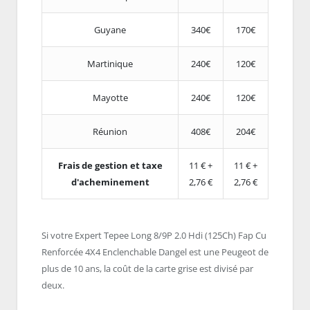
Guyane
340€
170€
Martinique
240€
120€
Mayotte
240€
120€
Réunion
408€
204€
Frais de gestion et taxe
11 € +
11 € +
d'acheminement
2,76 €
2,76 €
Si votre Expert Tepee Long 8/9P 2.0 Hdi (125Ch) Fap Cu
Renforcée 4X4 Enclenchable Dangel est une Peugeot de
plus de 10 ans, la coût de la carte grise est divisé par
deux.