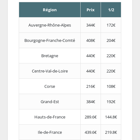
Région
Prix
1/2
Auvergne-Rhône-Alpes
344€
172€
Bourgogne-Franche-Comté
408€
204€
Bretagne
440€
220€
Centre-Val-de-Loire
440€
220€
Corse
216€
108€
Grand-Est
384€
192€
Hauts-de-France
289.6€
144.8€
Ile-de-France
439.6€
219.8€