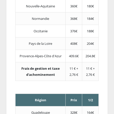
Nouvelle-Aquitaine
360€
180€
Normandie
368€
184€
Occitanie
376€
188€
Pays de la Loire
408€
204€
Provence-Alpes-Côte d'Azur
409.6€
204.8€
Frais de gestion et taxe
11 € +
11 € +
d'acheminement
2,76 €
2,76 €
Région
Prix
1/2
Guadeloupe
328€
164€